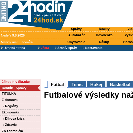
Správy
Reality
Vid
Autobazár
Dovolenka
Výsl
Nedeľa
9.8.2026
Ubytovanie
Nákup
Horos
Meniny má
Ľubomíra
Úvodná strana
Včera
Archív správ
Nastavenia
24hodín v Skratke
Futbal
Tenis
Hokej
Basketbal
Denník - Správy
Futbalové výsledky naž
TITULKA
Z domova
Regióny
Ekonomika
Dlhová kríza
Zdravie
Zo zahraničia