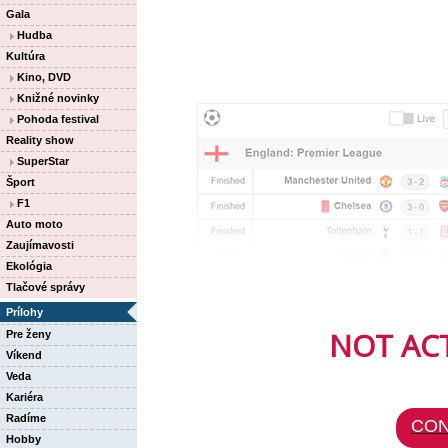
Gala
Hudba
Kultúra
Kino, DVD
Knižné novinky
Pohoda festival
Reality show
SuperStar
Šport
F1
Auto moto
Zaujímavosti
Ekológia
Tlačové správy
Prílohy
NOT ACT
Pre ženy
Víkend
Veda
Kariéra
Radíme
CON
Hobby